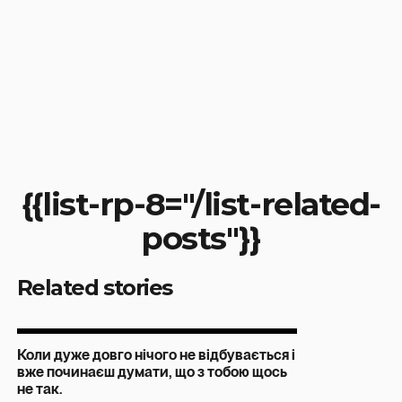
{{list-rp-8="/list-related-
posts"}}
Related stories
Коли дуже довго нічого не відбувається і
вже починаєш думати, що з тобою щось
не так.