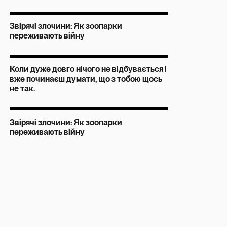
Звірячі злочини: Як зоопарки
переживають війну
Коли дуже довго нічого не відбувається і
вже починаєш думати, що з тобою щось
не так.
Звірячі злочини: Як зоопарки
переживають війну