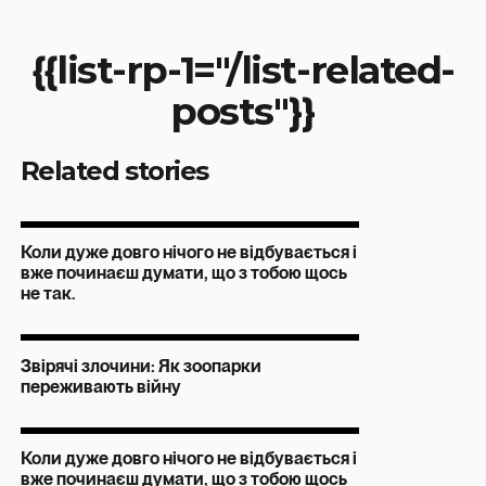
{{list-rp-1="/list-related-
posts"}}
Related stories
Коли дуже довго нічого не відбувається і
вже починаєш думати, що з тобою щось
не так.
Звірячі злочини: Як зоопарки
переживають війну
Коли дуже довго нічого не відбувається і
вже починаєш думати, що з тобою щось