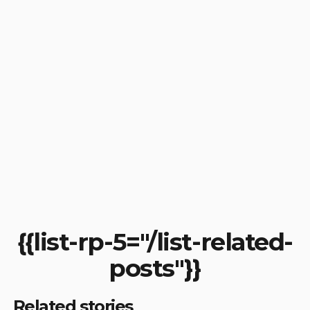
{{list-rp-5="/list-related-
posts"}}
Related stories