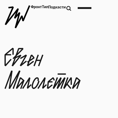
Фронт
Тил
Подкасти
Євген
Малолєтка