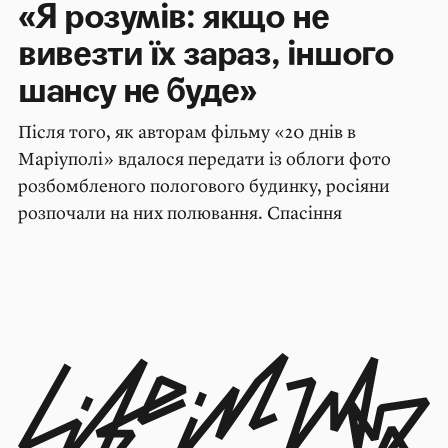
«Я розумів: якщо не
вивезти їх зараз, іншого
шансу не буде»
Після того, як авторам фільму «20 днів в
Маріуполі» вдалося передати із облоги фото
розбомбленого пологового будинку, росіяни
розпочали на них полювання. Спасіння
журналістів та знятого ними матеріалу стало
особистою справою для поліцейського
Володимира Ніклуліна. Він вірив: дізнавшись
правду про жорстокість росіян, світ зупинить
війну.