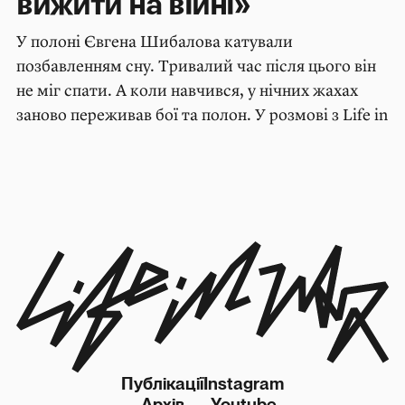
вижити на війні»
У полоні Євгена Шибалова катували
позбавленням сну. Тривалий час після цього він
не міг спати. А коли навчився, у нічних жахах
заново переживав бої та полон. У розмові з Life in
War Євген розповідає про важкий шлях адаптації
до повоєнного життя.
Публікації
Instagram
Архів
Youtube