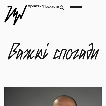
Фронт
Тил
Подкасти
Важкі спогади