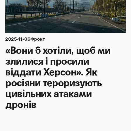
2025-11-06
Фронт
«Вони б хотіли, щоб ми
злилися і просили
віддати Херсон». Як
росіяни тероризують
цивільних атаками
дронів