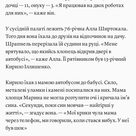
дочці — 11, онуку — 3. «Я працював на двох роботах
для них», — каже він.
У сусідній палаті лежить 76-річна Алла Ширтокала.
Того дня вона їхала до друзів на відпочинок на дачу.
Шрапнель перерізала їй судини на руці. «Мене
врятувало, що якийсь хлопець відкрив двері в
автобусі», — каже Алла. Її рятівником був 13-річний
Кирило Ілляшенко.
Кирило їхав з мамою автобусом до бабусі. Скло,
металеві уламки і камені посипалися на них. Мама
хлопця Марина не могла розтулити очі і кричала ім’я
сина. «Секунди, поки син мовчав — найгірші у
житті», — згадує вона. — «Мої крики чула мама
через телефон, ми говорили, коли стався вибух. У неї
був шок»