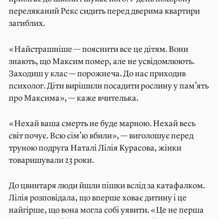
переляканий Рекс сидить перед дверима квартири
загиблих.
«Найстрашніше — пояснити все це дітям. Вони
знають, що Максим помер, але не усвідомлюють.
Заходиш у клас — порожнеча. До нас приходив
психолог. Діти вирішили посадити рослину у пам’ять
про Максима», — каже вчителька.
«Нехай ваша смерть не буде марною. Нехай весь
світ почує. Всю сім’ю вбили», — виголошує перед
труною подруга Наталі Лілія Курасова, жінки
товаришували 23 роки.
До цвинтаря люди йшли пішки вслід за катафалком.
Лілія розповідала, що вперше ховає дитину і це
найгірше, що вона могла собі уявити. «Це не перша