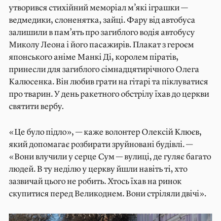
утворився стихійний меморіал м’які іграшки —
ведмедики, слоненятка, зайці. Фару від автобуса
залишили в пам’ять про загиблого водія автобусу
Миколу Леона і його пасажирів. Плакат з героєм
японського аніме Манкі Ді, королем піратів,
принесли для загиблого сімнадцятирічного Олега
Калюсенка. Він любив грати на гітарі та піклуватися
про тварин. У день ракетного обстрілу їхав до церкви
святити вербу.
«Це було підло», — каже волонтер Олексій Клюєв,
який допомагає розбирати зруйновані будівлі. —
«Вони влучили у серце Сум — вулиці, де гуляє багато
людей. В ту неділю у церкву йшли навіть ті, хто
зазвичай цього не робить. Хтось їхав на ринок
скупитися перед Великоднем. Вони стріляли двічі».