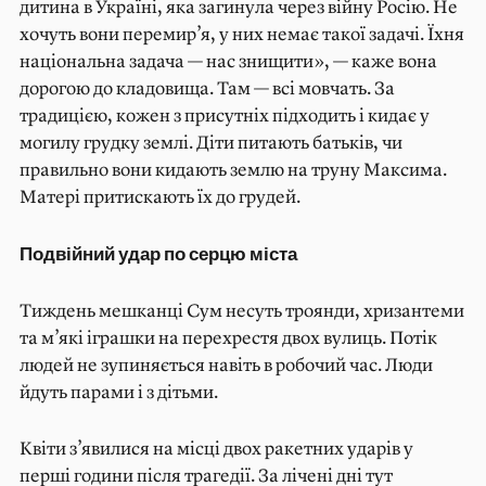
дитина в Україні, яка загинула через війну Росію. Не
хочуть вони перемир’я, у них немає такої задачі. Їхня
національна задача — нас знищити», — каже вона
дорогою до кладовища. Там — всі мовчать. За
традицією, кожен з присутніх підходить і кидає у
могилу грудку землі. Діти питають батьків, чи
правильно вони кидають землю на труну Максима.
Матері притискають їх до грудей.
Подвійний удар по серцю міста
Тиждень мешканці Сум несуть троянди, хризантеми
та м’які іграшки на перехрестя двох вулиць. Потік
людей не зупиняється навіть в робочий час. Люди
йдуть парами і з дітьми.
Квіти з’явилися на місці двох ракетних ударів у
перші години після трагедії. За лічені дні тут