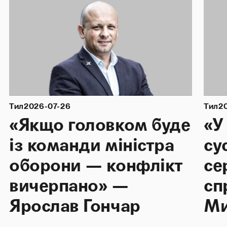
Тил
2026-07-26
Тил
2
«Якщо головком буде
«У
із команди міністра
су
оборони — конфлікт
се
вичерпано» —
сп
Ярослав Гончар
Ми