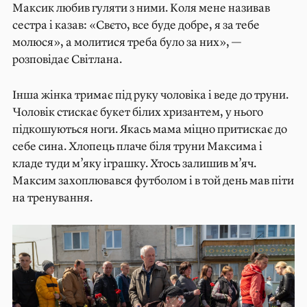
Максик любив гуляти з ними. Коля мене називав
сестра і казав: «Свєто, все буде добре, я за тебе
молюся», а молитися треба було за них», —
розповідає Світлана.
Інша жінка тримає під руку чоловіка і веде до труни.
Чоловік стискає букет білих хризантем, у нього
підкошуються ноги. Якась мама міцно притискає до
себе сина. Хлопець плаче біля труни Максима і
кладе туди м’яку іграшку. Хтось залишив м’яч.
Максим захоплювався футболом і в той день мав піти
на тренування.