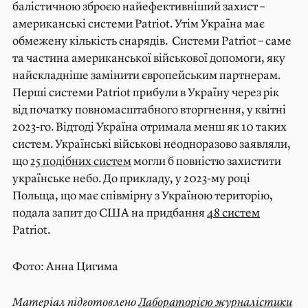
балістичною зброєю найефективніший захист –
американські системи Patriot. Утім Україна має
обмежену кількість снарядів. Системи Patriot – саме
та частина американської військової допомоги, яку
найскладніше замінити європейським партнерам.
Перші системи Patriot прибули в Україну через рік
від початку повномасштабного вторгнення, у квітні
2023-го. Відтоді Україна отримала менш як 10 таких
систем. Українські військові неодноразово заявляли,
що
25 подібних систем
могли б повністю захистити
українське небо. До прикладу, у 2023-му році
Польща, що має співмірну з Україною територію,
подала запит до США на придбання
48 систем
Patriot.
Фото: Анна Цигима
Матеріал підготовлено
Лабораторією журналістики