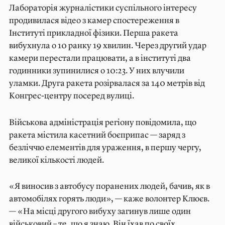
Лабораторія журналістики суспільного інтересу
продивилася відео з камер спостереження в
Інституті прикладної фізики. Перша ракета
вибухнула о 10 ранку 19 хвилин. Через другий удар
камери перестали працювати, а в інституті два
годинники зупинилися о 10:23. У них влучили
уламки. Друга ракета розірвалася за 140 метрів від
Конгрес-центру посеред вулиці.
Військова адміністрація регіону повідомила, що
ракета містила касетний боєприпас — заряд з
безліччю елементів для ураження, в першу чергу,
великої кількості людей.
«Я виносив з автобусу поранених людей, бачив, як в
автомобілях горять люди», — каже волонтер Клюєв.
— «На місці другого вибуху загинув лише один
військовий – те, що я знаю. Він їхав по своїх