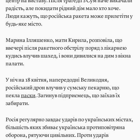
центр на виставу. Після трагедії з Сум наче викачали
радість, але покидати рідний дім мало хто хоче.
Люди кажуть, що російська ракета може прилетіти у
будь-яке місто.
Марина Ілляшенко, мати Кирила, розповіла, що
ввечері після ракетного обстрілу поряд з лікарнею
кудись влучив шахед, і вони дивилися на дим з вікна
палати.
У ніч на 18 квітня, напередодні Великодня,
російський дрон влучив у сумську пекарню, що
пекла
паски
. Загинув підприємець, що заїхав їх
забирати.
Росія регулярно завдає ударів по українських містах,
більшість яких збиває українська протиповітряна
оборона, рятуючи цивільних. Проти ударів