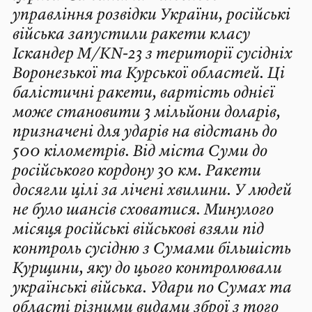
управління розвідки України, російські
війська запустили ракети класу
Іскандер М/KN-23 з території сусідніх
Воронезької та Курської областей. Ці
балістичні ракети, вартість однієї
може становити 3 мільйони доларів,
призначені для ударів на відстань до
500 кілометрів. Від міста Суми до
російського кордону 30 км. Ракети
досягли цілі за лічені хвилини. У людей
не було шансів сховатися. Минулого
місяця російські військові взяли під
контроль сусідню з Сумами більшість
Курщини, яку до цього контролювали
українські війська. Удари по Сумах та
області різними видами зброї з того