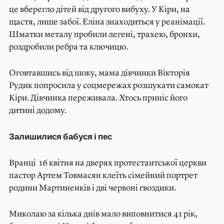
це вберегло дітей від другого вибуху. У Кіри, на
щастя, лише забої. Еліна знаходиться у реанімації.
Шматки металу пробили легені, трахею, бронхи,
роздробили ребра та ключицю.
Оговтавшись від шоку, мама дівчинки Вікторія
Рудик попросила у соцмережах розшукати самокат
Кіри. Дівчинка переживала. Хтось приніс його
дитині додому.
Залишилися бабуся і пес
Вранці 16 квітня на дверях протестантської церкви
пастор Артем Товмасян клеїть сімейний портрет
родини Мартиненків і дві червоні гвоздики.
Миколаю за кілька днів мало виповнитися 41 рік,