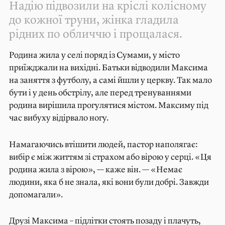
Надію підвозили на кріслі колісному
до кожної труни, жінка гладила
рідних по обличчю і прощалася.
Родина жила у селі поряд із Сумами, у місто
приїжджали на вихідні. Батьки відводили Максима
на заняття з футболу, а самі йшли у церкву. Так мало
бути і у день обстрілу, але перед тренуваннями
родина вирішила прогулятися містом. Максиму під
час вибуху відірвало ногу.
Намагаючись втішити людей, пастор наполягає:
вибір є між життям зі страхом або вірою у серці. «Ця
родина жила з вірою», — каже він. — «Немає
людини, яка б не знала, які вони були добрі. Завжди
допомагали».
Друзі Максима – підлітки стоять позаду і плачуть,