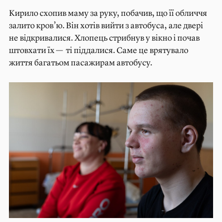
Кирило схопив маму за руку, побачив, що її обличчя
залито кров’ю. Він хотів вийти з автобуса, але двері
не відкривалися. Хлопець стрибнув у вікно і почав
штовхати їх — ті піддалися. Саме це врятувало
життя багатьом пасажирам автобусу.