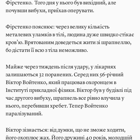
Фірстенко. Того дня у нього був вихідний, але
почувши вибухи, приїхав оперувати.
Фірстенко пояснює: через велику кількість
металевих уламків в тілі, людина дуже швидко стікає
кров’ю. Врятованим доведеться жити зі шрапнеллю,
бо дістати її всю з тіла неможливо.
Майже через тиждень після удару, у лікарнях
залишаються 32 поранених. Серед них 56-річний
Віктор Войтенко, який працював охоронцем в
Інституті прикладної фізики. Віктор був у будівлі під
час другого вибуху, шрапнель все рівно влучила у
нього, перебивши хребет. Тепер Войтенко
паралізуваний.
Віктор зізнається: від думки, що не зможе ходити,
його охоплює жах. Його дружині 40 років, молодшій