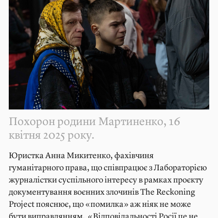
Похорон родини Мартиненко, 16
квітня 2025 року.
Юристка Анна Микитенко, фахівчиня
гуманітарного права, що співпрацює з Лабораторією
журналістки суспільного інтересу в рамках проєкту
документування воєнних злочинів The Reckoning
Project пояснює, що «помилка» аж ніяк не може
бути виправдянням. «Відповідальності Росії це не