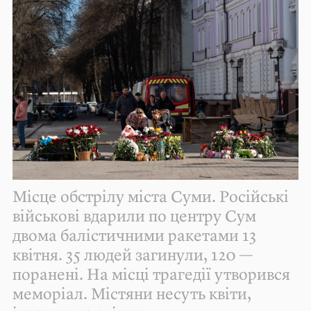
Місце обстрілу міста Суми. Російські
військові вдарили по центру Сум
двома балістичними ракетами 13
квітня. 35 людей загинули, 120 —
поранені. На місці трагедії утворився
меморіал. Містяни несуть квіти,