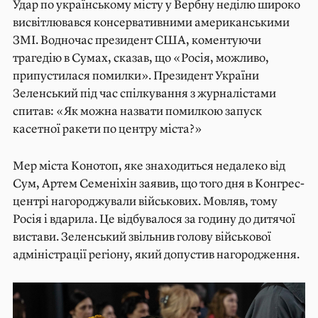
Удар по українському місту у Вербну неділю широко
висвітлювався консервативними американськими
ЗМІ. Водночас президент США, коментуючи
трагедію в Сумах, сказав, що «Росія, можливо,
припустилася помилки». Президент України
Зеленський під час спілкування з журналістами
спитав: «Як можна назвати помилкою запуск
касетної ракети по центру міста?»
Мер міста Конотоп, яке знаходиться недалеко від
Сум, Артем Семеніхін заявив, що того дня в Конгрес-
центрі нагороджували військових. Мовляв, тому
Росія і вдарила. Це відбувалося за годину до дитячої
вистави. Зеленський звільнив голову військової
адміністрації регіону, який допустив нагородження.