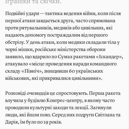
іграшки та свічки.
Подвійні удари — тактика ведення війни, коли після
першої атаки завдається друга, часто спрямована
проти рятувальників, медиків або цивільних, які
надають допомогу постраждалим від першого
обстрілу. У день атаки, коли медики складали тіла у
чорні мішки, російське міністерства оборони
заявило, що вдарило по Сумах ракетами «Іскандер»,
атакувало «місце проведення наради командного
складу «Північ», знищивши 60 українських
військових, які прикривалися цивільними».
Розповіді очевидців це спростовують. Перша ракета
влучила у будівлю Конгрес-центру, в якому часто
проводили культурні заходи та лекції. Загинули
люди, які йшли повз. Серед них подруги Світлана та
Дарія, їм було по 19 років.