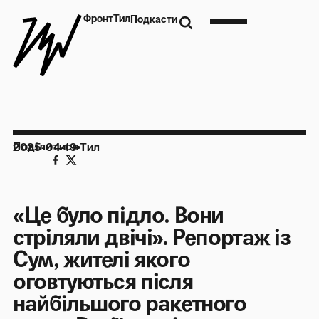
Фронт
Тил
Подкасти
Поділитися
2025-04-19
Тил
«Це було підло. Вони
стріляли двічі». Репортаж із
Сум, жителі якого
оговтуються після
найбільшого ракетного