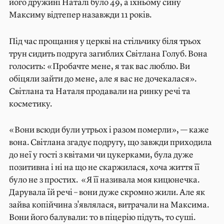
його дружині Наталі було 49, а їхньому сину
Максиму відтепер назавжди 11 років.
Під час прощання у церкві на стільчику біля трьох
трун сидить подруга загиблих Світлана Голуб. Вона
голосить: «Пробачте мене, я так вас люблю. Ви
обіцяли зайти до мене, але я вас не дочекалася».
Світлана та Наталя продавали на ринку речі та
косметику.
«Вони всюди були утрьох і разом померли», — каже
вона. Світлана згадує подругу, що завжди приходила
до неї у гості з квітами чи цукерками, була дуже
позитивна і ні на що не скаржилася, хоча життя її
було не з простих. «Я її називала моя кицюнечка.
Дарувала їй речі – вони дуже скромно жили. Але як
зайва копійчина з'являлася, витрачали на Максима.
Вони його балували: то в піцерію підуть, то суші.