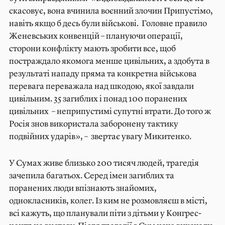
скасовує, вона вчинила воєнний злочин Припустімо,
навіть якщо б десь були військові. Головне правило
Женевських конвенцій – плануючи операції,
сторони конфлікту мають зробити все, щоб
постраждало якомога менше цивільних, а здобута в
результаті нападу пряма та конкретна військова
перевага переважала над шкодою, якої завдали
цивільним. 35 загиблих і понад 100 поранених
цивільних – неприпустимі супутні втрати. До того ж
Росія знов використала заборонену тактику
подвійних ударів», – звертає увагу Микитенко.
У Сумах живе близько 200 тисяч людей, трагедія
зачепила багатьох. Серед імен загиблих та
поранених люди впізнають знайомих,
однокласників, колег. Із ким не розмовляєш в місті,
всі кажуть, що планували піти з дітьми у Конгрес-