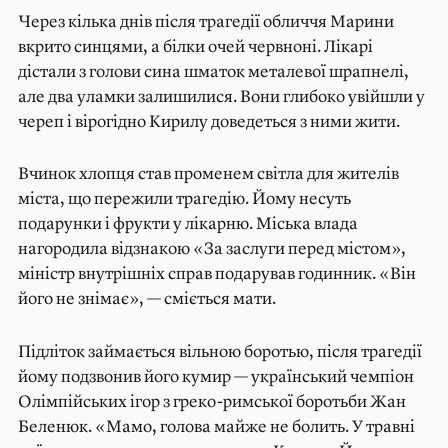
Через кілька днів після трагедії обличчя Марини
вкрито синцями, а білки очей червноні. Лікарі
дістали з голови сина шматок металевої шрапнелі,
але два уламки залишилися. Вони глибоко увійшли у
череп і вірогідно Кирилу доведеться з ними жити.
Вчинок хлопця став променем світла для жителів
міста, що пережили трагедію. Йому несуть
подарунки і фрукти у лікарню. Міська влада
нагородила відзнакою «За заслуги перед містом»,
міністр внутрішніх справ подарував годинник. «Він
його не знімає», — сміється мати.
Підліток займається вільною боротью, після трагедії
йому подзвонив його кумир — український чемпіон
Олімпійських ігор з греко-римської боротьби Жан
Беленюк. «Мамо, голова майже не болить. У травні