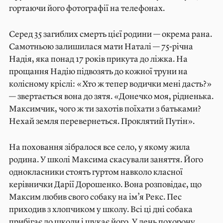
гортаючи його фотографії на телефонах.
Серед 35 загиблих смерть цієї родини — окрема рана.
Самотньою залишилася мати Наталі — 75-річна
Надія, яка понад 17 років прикута до ліжка. На
прощання Надію підвозять до кожної труни на
колісному кріслі: «Хто ж тепер водички мені дасть?»
— звертається вона до зятя. «Донечко моя, рідненька.
Максимчик, чого ж ти захотів поїхати з батьками?
Нехай земля перевернеться. Проклятий Путін».
На поховання зібралося все село, у якому жила
родина. У школі Максима скасували заняття. Його
однокласники стоять гуртом навколо класної
керівнички Дарії Дорошенко. Вона розповідає, що
Максим любив свого собаку на ім’я Рекс. Пес
приходив з хлопчиком у школу. Всі ці дні собака
прибігає до школи і шукає його. У день похорону