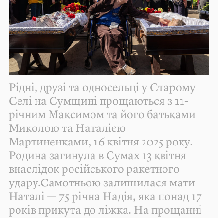
Рідні, друзі та односельці у Старому
Селі на Сумщині прощаються з 11-
річним Максимом та його батьками
Миколою та Наталією
Мартиненками, 16 квітня 2025 року.
Родина загинула в Сумах 13 квітня
внаслідок російського ракетного
удару.Самотньою залишилася мати
Наталі — 75 річна Надія, яка понад 17
років прикута до ліжка. На прощанні