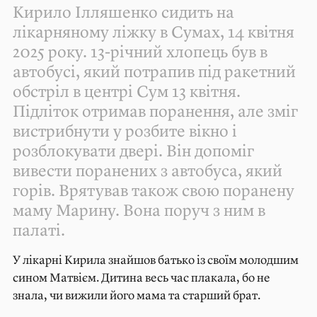
Кирило Ілляшенко сидить на
лікарняному ліжку в Сумах, 14 квітня
2025 року. 13-річний хлопець був в
автобусі, який потрапив під ракетний
обстріл в центрі Сум 13 квітня.
Підліток отримав поранення, але зміг
вистрибнути у розбите вікно і
розблокувати двері. Він допоміг
вивести поранених з автобуса, який
горів. Врятував також свою поранену
маму Марину. Вона поруч з ним в
палаті.
У лікарні Кирила знайшов батько із своїм молодшим
сином Матвієм. Дитина весь час плакала, бо не
знала, чи вижили його мама та старший брат.