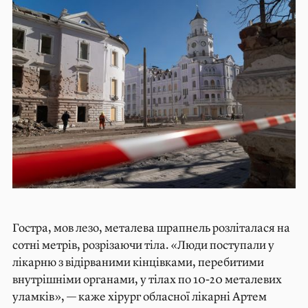
Гостра, мов лезо, металева шрапнель розліталася на
сотні метрів, розрізаючи тіла. «Люди поступали у
лікарню з відірваними кінцівками, перебитими
внутрішніми органами, у тілах по 10-20 металевих
уламків», — каже хірург обласної лікарні Артем