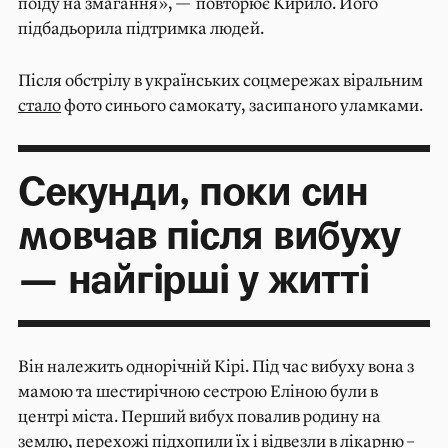
поїду на змагання», — повторює Кирило. Його
підбадьорила підтримка людей.
Після обстрілу в українських соцмережах віральним
стало
фото синього самокату, засипаного уламками.
Секунди, поки син
мовчав після вибуху
— найгірші у житті
Він належить однорічній Кірі. Під час вибуху вона з
мамою та шестирічною сестрою Еліною були в
центрі міста. Перший вибух повалив родину на
землю, перехожі підхопили їх і відвезли в лікарню –