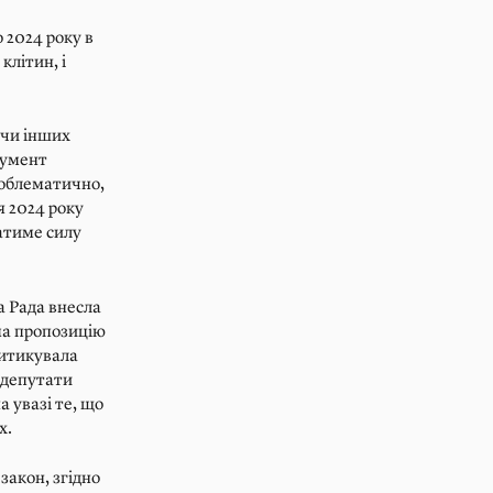
 2024 року в
клітин, і
 чи інших
окумент
роблематично,
я 2024 року
матиме силу
а Рада внесла
ма пропозицію
ритикувала
 депутати
 увазі те, що
х.
закон, згідно