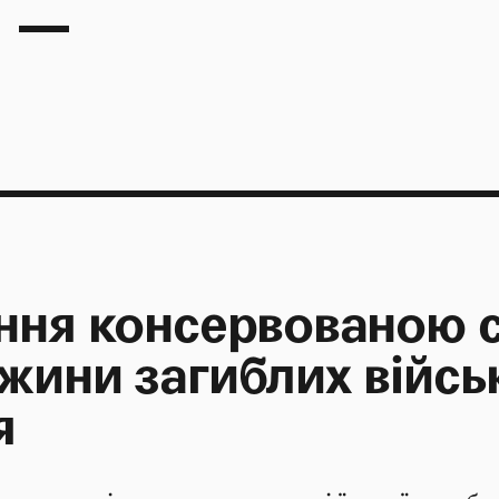
ння консервованою 
жини загиблих війсь
я