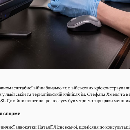
овномасштабної війни близько 700 військових кріоконсервувал
 у львівській та тернопільській клініках ім. Стефана Хмеля та в 
CSI. До війни попит на цю послугу був у три-чотири рази менши
я сперми
дичної адвокатки Наталії Лісневської, щомісяця по консультаці