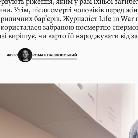
ервують ріження, яким у разі їхньої загибе
ни. Утім, після смерті чоловіків перед жі
ридичних бар’єрів. Журналіст Life in War 
скористалася забраною посмертно спермою
зі вирішує, чи варто їй народжувати від з
ФОТО:
РОМАН ПАШКОВСЬКИЙ