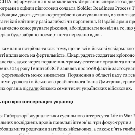
 США інформування про можливість зберігання сперматозоїдів 
ограми з оцінки підготовки солдата (Soldier Readiness Process Tr
бовцям дають детально розроблені опитувальники, в яких ті за
ати їхні клітини у разі загибелі чи поранення. В Ізраїлі армія п
завчасно консервувати ріження, або підписати дозвіл на те, що у 
еріал буде забрано посмертно та передано вдові.
кампанія потрібна також тому, що не всі військові усвідомлюють
ті впливають на фертильність. Лікарі радять солдатам кріокон
алегідь, адже через поранення, травму статевих органів та впли
езень 2024 року Генштаб ЗСУ заявляв про 1068 фактів застосува
ї) фертильність може знизитися. Поранення в області паху та ген
даними уролога і військового реабілітолога Івана Дмитрика, трав
их органів
дістали
близько семи тисяч українських військових.
про кріоконсервацію українці
 Лабораторії журналістики суспільного інтересу та Life in War
альних досліджень провів панельні інтерв’ю: три фокус-групи з
жбовцями та родичами загиблих військових, а також п’ять глиб