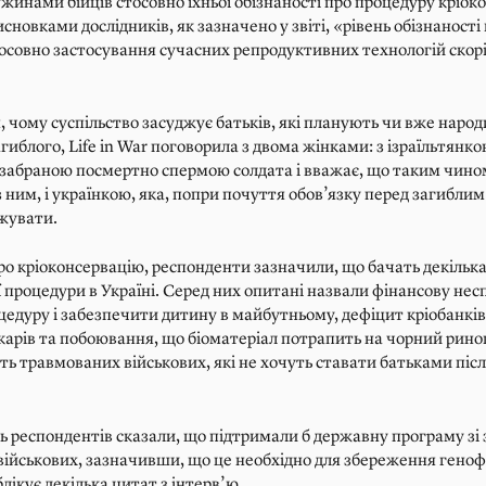
ужинами бійців стосовно їхньої обізнаності про процедуру кріо
исновками дослідників, як зазначено у звіті, «рівень обізнаності
тосовно застосування сучасних репродуктивних технологій скор
, чому суспільство засуджує батьків, які планують чи вже наро
агиблого, Life in War поговорила з двома жінками: з ізраїльтянко
 забраною посмертно спермою солдата і вважає, що таким чино
із ним, і українкою, яка, попри почуття обов’язку перед загиблим
джувати.
о кріоконсервацію, респонденти зазначили, що бачать декілька 
 процедури в Україні. Серед них опитані назвали фінансову не
едуру і забезпечити дитину в майбутньому, дефіцит кріобанків 
ікарів та побоювання, що біоматеріал потрапить на чорний рино
сть травмованих військових, які не хочуть ставати батьками піс
ть респондентів сказали, що підтримали б державну програму зі
військових, зазначивши, що це необхідно для збереження геноф
блікує декілька цитат з інтерв’ю.