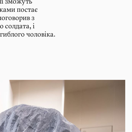
лі зможуть
нками постає
поговорив з
 солдата, і
агиблого чоловіка.