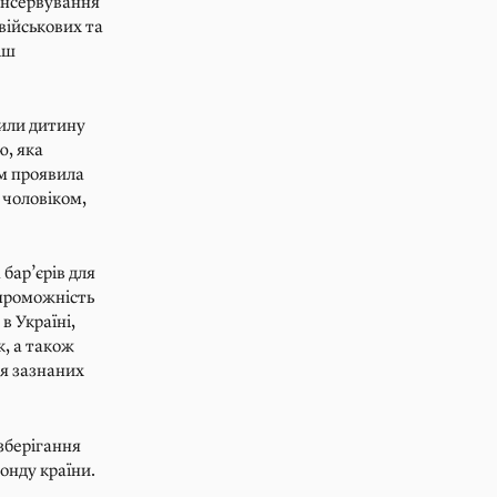
консервування
 військових та
іш
дили дитину
ю, яка
м проявила
 чоловіком,
бар’єрів для
спроможність
в Україні,
к, а також
ля зазнаних
 зберігання
онду країни.