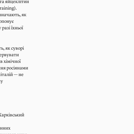
та яйцеклітин
aining).
значають, як
ропонує
разі їхньої
, як суворі
сервувати
в хімічної
ння росіянами
італій — не
му
 Харківський
инних