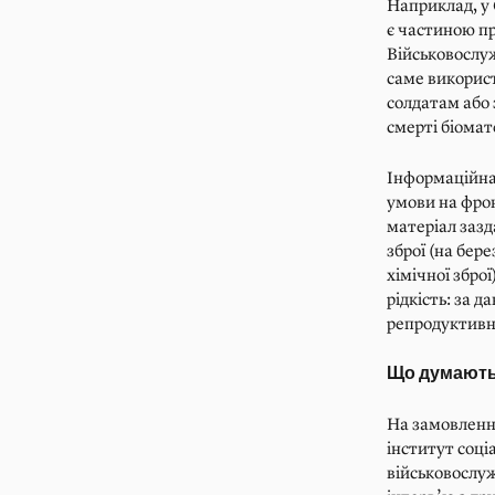
Наприклад, у
є частиною пр
Військовослуж
саме використ
солдатам або 
смерті біомат
Інформаційна 
умови на фрон
матеріал зазд
зброї (на бер
хімічної збро
рідкість: за 
репродуктивн
Що думають 
На замовлення
інститут соці
військовослу