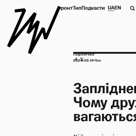
Фронт
Тил
Подкасти
UA
EN
Поділитися
2024-06-19
Тил
Заплідне
Чому дру
вагаютьс