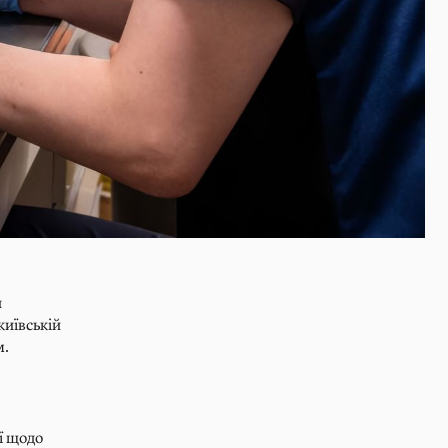
и
київській
м.
ї щодо