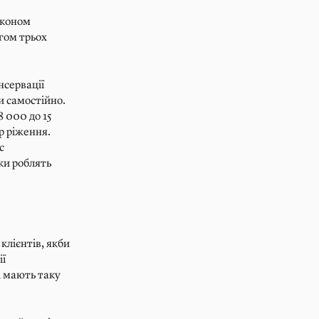
аконом
гом трьох
нсервації
и самостійно.
8 000 до 15
р ріження.
с
іки роблять
клієнтів, якби
ії
і мають таку