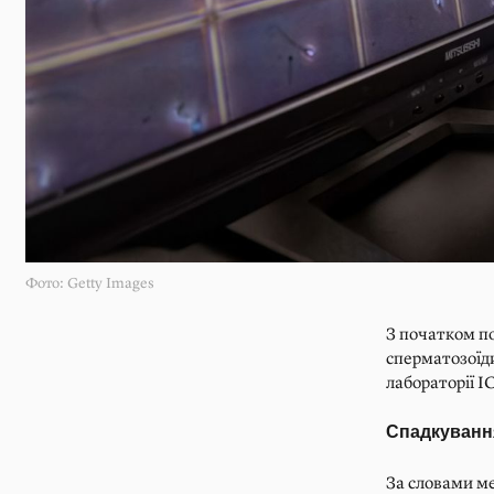
Фото: Getty Images
З початком п
сперматозоїди
лабораторії I
Спадкуванн
За словами ме