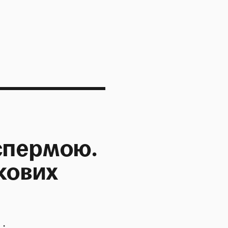
спермою.
кових