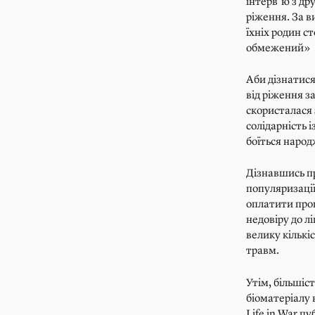
інтерв’ю з др
ріження. За в
їхніх родин с
обмежений»
Аби дізнатися
від ріження з
скористалася
солідарність 
боїться наро
Дізнавшись пр
популяризації
оплатити проц
недовіру до л
велику кількі
травм.
Утім, більшіс
біоматеріалу 
Life in War пу