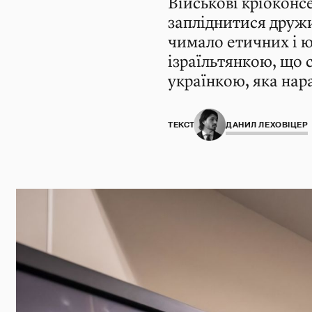
Військові кріоконс
запліднитися дружи
чимало етичних і ю
ізраїльтянкою, що 
українкою, яка нара
ТЕКСТ:
ДАНИЛ ЛЕХОВІЦЕР