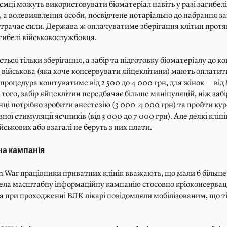
ємці можуть використовувати біоматеріал навіть у разі загибелі
 а волевиявлення особи, посвідчене нотаріально до набрання з
втрачає сили. Держава ж оплачуватиме зберігання клітин протя
загибелі військовослужбовця.
ться тільки зберігання, а забір та підготовку біоматеріалу до ко
 військова (яка хоче консервувати яйцеклітини) мають оплатит
 процедура коштуватиме від 2 500 до 4 000 грн, для жінок — від 
 того, забір яйцеклітин передбачає більше маніпуляцій, ніж забі
ці потрібно зробити анестезію (3 000–4 000 грн) та пройти кур
ої стимуляції яєчників (від 3 000 до 7 000 грн). Але деякі клін
йськових або взагалі не беруть з них плати.
а кампанія
in War працівники приватних клінік вважають, що мали б більше 
ела масштабну інформаційну кампанію стосовно кріоконсервац
 а при проходженні ВЛК лікарі повідомляли мобілізованим, що т