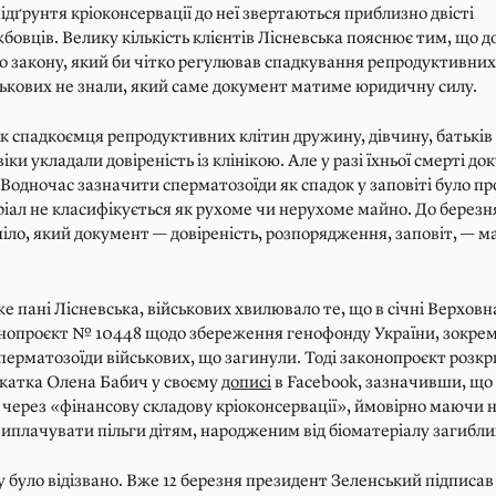
дґрунтя кріоконсервації до неї звертаються приблизно двісті
бовців. Велику кількість клієнтів Лісневська пояснює тим, що до
ло закону, який би чітко регулював спадкування репродуктивних 
ськових не знали, який саме документ матиме юридичну силу.
к спадкоємця репродуктивних клітин дружину, дівчину, батьків
іки укладали довіреність із клінікою. Але у разі їхньої смерті д
 Водночас зазначити сперматозоїди як спадок у заповіті було п
іал не класифікується як рухоме чи нерухоме майно. До березн
іло, який документ — довіреність, розпорядження, заповіт, — 
же пані Лісневська, військових хвилювало те, що в січні Верховн
онопроєкт № 10448 щодо збереження генофонду України, зокре
перматозоїди військових, що загинули. Тоді законопроєкт розк
катка Олена Бабич у своєму
дописі
в Facebook, зазначивши, що
ерез «фінансову складову кріоконсервації», ймовірно маючи на
виплачувати пільги дітям, народженим від біоматеріалу загибли
 було відізвано. Вже 12 березня президент Зеленський підписав 