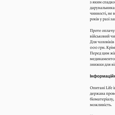
з яким спадко
дарувальника,
чинності, не 
років у разі 
Проте оплачує
військовий чи
Для чоловіків
000 грн. Крім
Перед цим жін
медикаментозн
знижки для ві
Інформаційн
Опитані Life 
держава пров
біоматеріалу,
можливість.