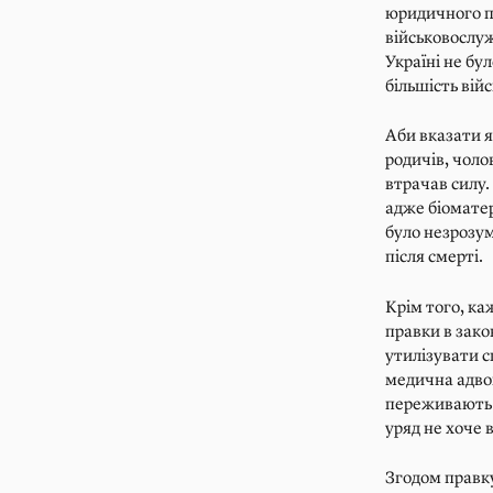
юридичного пі
військовослуж
Україні не бу
більшість вій
Аби вказати я
родичів, чолов
втрачав силу.
адже біоматер
було незрозум
після смерті.
Крім того, ка
правки в зак
утилізувати с
медична адво
переживають ч
уряд не хоче 
Згодом правку