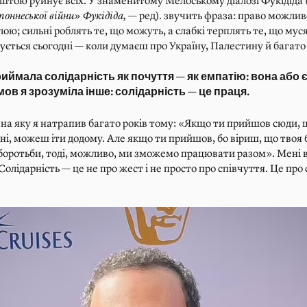
рештою руйнує всіх. У знаменитому Мелоському діалозі Фукідіда 
поннеської війни» Фукідіда,
— ред). звучить фраза: право можли
лою; сильні роблять те, що можуть, а слабкі терплять те, що мус
ується сьогодні — коли думаєш про Україну, Палестину й багато
иймала солідарність як почуття — як емпатію: вона або є,
ов я зрозуміла інше: солідарність — це праця.
 на яку я натрапив багато років тому: «Якщо ти прийшов сюди, 
і, можеш іти додому. Але якщо ти прийшов, бо віриш, що твоя 
 боротьби, тоді, можливо, ми зможемо працювати разом». Мені 
Солідарність — це не про жест і не просто про співчуття. Це про 