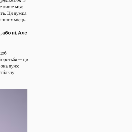
(
фрагмент із
ве лише між
ять. Ця думка
 інших місць.
 або ні. Але
щоб
боротьба — це
вона дуже
спільну