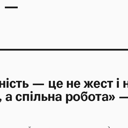
ість — це не жест і 
, а спільна робота» 