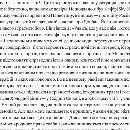
ують, а інших — ні?» Це створює дуже вразливу ситуацію, де 
о й безпечно, якщо немає довіри. Нещодавно я був в ефірі Sky 
ому блоці говорили про Палестину, в іншому — про війну Росії
був український солдат, який говорив про Донбас. Його запитал
 нього втратити його. Він відповів: «Уявіть, що у вас є дім, і хто
ті самі слова й та сама метафора, яку палестинці використовую
. І водночас ми живемо у світі, де ці очевидні перегуки не пе
у солідарність. Її спотворюють страхи, політичні інтереси, іст
ення про те, про що дозволено говорити, а про що — ні. Ми пост
к відстоювати справедливість в одному контексті й не мовчати 
вої слова використають проти тебе або проти справи, якій ти ві
авалося важливим почати цю розмову з визнання наших лояльн
еографій, з яких ми говоримо. Бо на певному рівні ми завжди мис
имо, як руйнуються політичні й правові норми, закладені після Д
озмиваються під тиском нерівності сили, історичних травм і того,
ісля Холодної війни — у Східній Європі, в арабському світі, у г
. У такій реальності надзвичайно складно втримувати внутрішн
 в емоціях. Але для мене залишається принцип, у який я вірю: ніхт
не є вільними всі. Це не наївність. Для людей із вразливих регіо
ез міжнародного права слабші завжди опиняються під тиском с