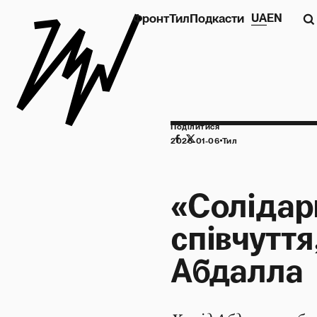
Фронт
Тил
Подкасти
UA
EN
Поділитися
2026-01-06
Тил
«Солідарн
співчуття
Абдалла