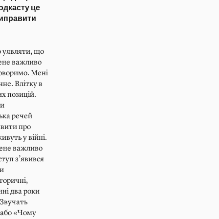
одкасту це
виправити
о уявляти, що
мене важливо
 говоримо. Мені
нне. Влітку в
их позицій.
ли
ька речей
явити про
ивуть у війні.
мене важливо
ступ з’явився
ти
сторичні,
нні два роки
 Звучать
 або «Чому