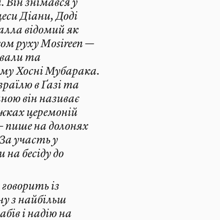
 Він знімався у
цеси Діани, Доді
алла відомий як
ком руху Mosireen —
ували та
иму Хосні Мубарака.
раїлю в Ґазі та
ною він називає
іжках церемоній
— пише на долонях
 За участь у
на бесіду до
говорить із
ну з найбільш
бів і надію на