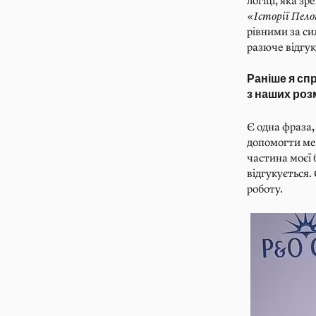
логіці, яка з
«Історії Пело
рівними за си
разюче відгук
Раніше я спр
з наших розм
Є одна фраза,
допомогти мен
частина моєї
відгукується. 
роботу.