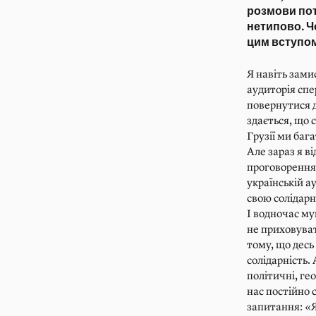
розмови пот
нетипово. Ч
цим вступо
Я навіть зами
аудиторія спе
повернутися до
здається, що 
Грузії ми баг
Але зараз я в
проговорення
українській а
свою солідарн
І водночас му
не приховуват
тому, що десь
солідарність.
політичні, ге
нас постійно 
запитання: «