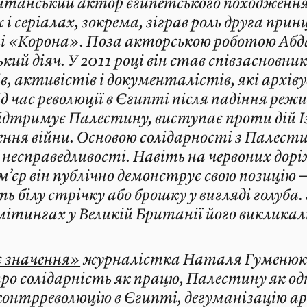
итанський актор єгипетського походження.
і серіалах, зокрема, зіграв роль друга прин
лі «Корона». Поза акторською роботою Абд
кий діяч. У 2011 році він став співзасновни
в, активістів і документалістів, які архів
д час революції в Єгипті після падіння реж
ідтримує Палестину, виступає проти дій Із
ення війни. Основою солідарності з Палести
 несправедливості. Навіть на червоних дор
’єр він публічно демонструє свою позицію 
ь білу стрічку або брошку у вигляді голуба.
ітингах у Великій Британії його викликали 
є значення»
журналістка Наталя Гуменюк 
ро солідарність як працю, Палестину як од
онтрреволюцію в Єгипті, дегуманізацію ара