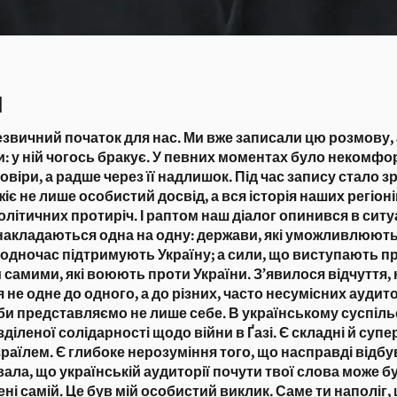
п
незвичний початок для нас. Ми вже записали цю розмову,
и: у ній чогось бракує. У певних моментах було некомфо
овіри, а радше через її надлишок. Під час запису стало з
іє не лише особистий досвід, а вся історія наших регіоні
олітичних протиріч. І раптом наш діалог опинився в ситуа
накладаються одна на одну: держави, які уможливлюють
водночас підтримують Україну; а сили, що виступають пр
 самими, які воюють проти України. З’явилося відчуття, 
не одне до одного, а до різних, часто несумісних аудитор
би представляємо не лише себе. В українському суспіль
зділеної солідарності щодо війни в Ґазі. Є складні й суп
зраїлем. Є глибоке нерозуміння того, що насправді відбу
увала, що українській аудиторії почути твої слова може б
ені самій. Це був мій особистий виклик. Саме ти наполіг, 