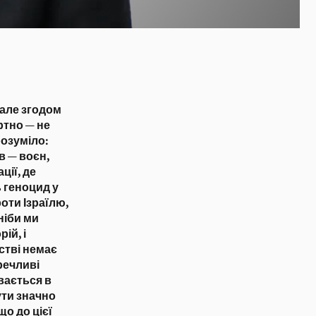
 але згодом
ртно — не
розуміло:
в — воєн,
ції, де
 геноцид у
оти Ізраїлю,
ніби ми
ій, і
стві немає
еречливі
вається в
ути значно
що до цієї