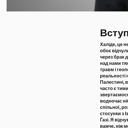
Всту
Халіде, це 
обоє відчул
через брак д
над нами тяж
травм і геоп
реальності 
Палестині, 
часто є тими
звертаємося 
водночас ні
спільної, ро
стосунки з І
Ґазі. Я відч
важче, ніж м