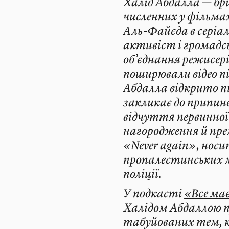
Халід Абдалла — бр
численних у фільмах 
Аль-Файєда в серіа
активіст і громадсь
об’єднання режисері
поширювали відео пі
Абдалла відкрито п
закликає до припин
відчуття первинної
нагородження й прем
«Never again», носит
пропалестинських м
поліції.
У подкасті
«Все ма
Халідом Абдаллою п
табуйованих тем, к