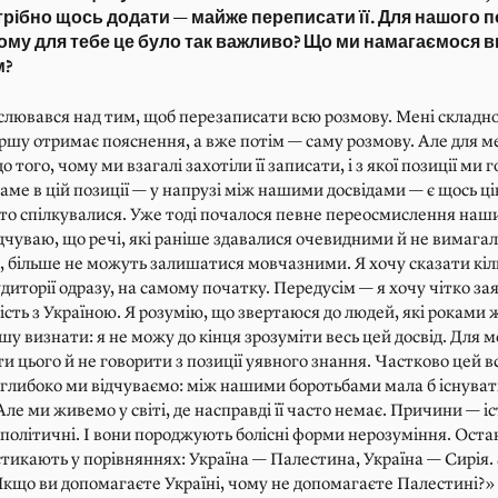
рібно щось додати — майже переписати її. Для нашого п
ому для тебе це було так важливо? Що ми намагаємося 
м?
слювався над тим, щоб перезаписати всю розмову. Мені складн
ршу отримає пояснення, а вже потім — саму розмову. Але для 
 того, чому ми взагалі захотіли її записати, і з якої позиції ми
саме в цій позиції — у напрузі між нашими досвідами — є щось ці
ато спілкувалися. Уже тоді почалося певне переосмислення наш
ідчуваю, що речі, які раніше здавалися очевидними й не вимага
, більше не можуть залишатися мовчазними. Я хочу сказати кіл
удиторії одразу, на самому початку. Передусім — я хочу чітко за
ість з Україною. Я розумію, що звертаюся до людей, які роками ж
шу визнати: я не можу до кінця зрозуміти весь цей досвід. Для 
и цього й не говорити з позиції уявного знання. Частково цей в
 глибоко ми відчуваємо: між нашими боротьбами мала б існува
 Але ми живемо у світі, де насправді її часто немає. Причини — і
ополітичні. І вони породжують болісні форми нерозуміння. Оста
стикають у порівняннях: Україна — Палестина, Україна — Сирія.
Якщо ви допомагаєте Україні, чому не допомагаєте Палестині?»