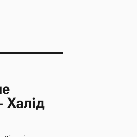
не
— Халід