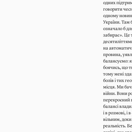
одних підтрим
говорити чесн
одному новинн
України. Там 
означало б для
забирає». Це 
десятиліттями
на автоматичн
провина, уявл
балансуємо: я
боячись, що т
тому мені зд
болів і тих г
місця. Ми бач
війни. Вони р
перекроєний п
балансі влади
і в розмові, і
вільним, доки 
реальність. Б