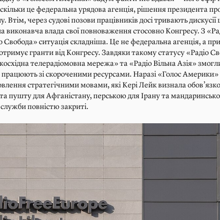
кільки це федеральна урядова агенція, рішення президента пр
у. Втім, через судові позови працівників досі тривають дискусії 
 виконавча влада свої повноваження стосовно Конгресу. З «Ра
о Свобода» ситуація складніша. Це не федеральна агенція, а пр
отримує гранти від Конгресу. Завдяки такому статусу «Радіо Св
косхідна телерадіомовна мережа» та «Радіо Вільна Азія» змог
 й працюють зі скороченими ресурсами. Наразі «Голос Америки»
влення стратегічними мовами, які Кері Лейк визнала обов’язк
 та пушту для Афганістану, перською для Ірану та мандаринськ
і служби повністю закриті.