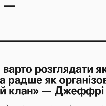
 варто розглядати я
 а радше як організо
й клан» — Джеффрі 