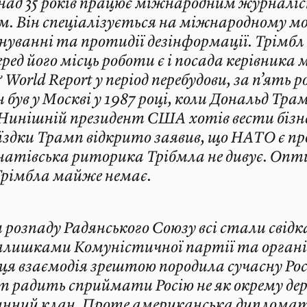
над 35 років працює міжнародним журналі
. Він спеціалізується на міжнародному мо
ванні та протидії дезінформації. Трімбл в
ред його місць роботи є і посада керівника 
World Report у період перебудови, за п’ять р
 був у Москві у 1987 році, коли Дональд Тра
 Нинішній президент США хотів вести бізне
оїздки Трамп відкрито заявив, що НАТО є п
атівська риторика Трібмла не дивує. Опти
 Трімбла майже немає.
я розпаду Радянського Союзу всі стали свідк
залишками Комуністичної партії та орган
ця взаємодія зрештою породила сучасну Рос
т радить сприймати Росію не як окрему дер
инний клан. Проте американська дипломат