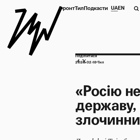
Фронт
Тил
Подкасти
UA
EN
Поділитися
2026-02-18
Тил
«Росію не
державу,
злочинни