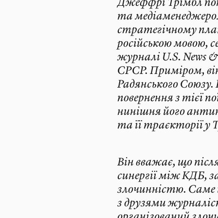
Джеффрі Трімбл по
та медіаменеджером
стратегічному плану
російською мовою, се
журналі U.S. News & 
СРСР. Приміром, він
Радянського Союзу.
повернення з тієї п
нинішня його антин
та її траєкторії у
Він вважає, що післ
синергії між КДБ, 
злочинністю. Саме 
з друзями журналіс
організований злоч