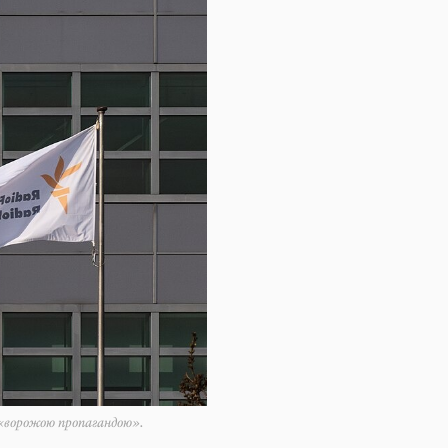
 «ворожою пропагандою».