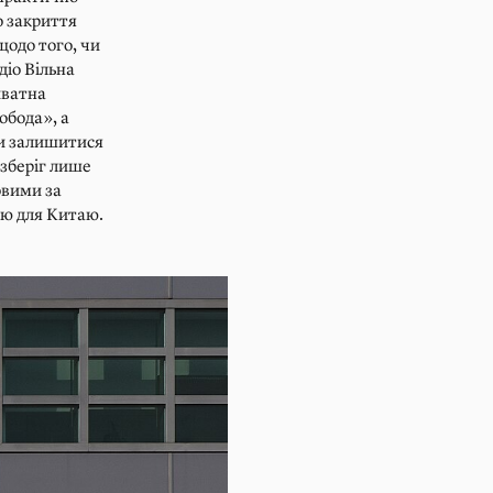
о закриття
щодо того, чи
діо Вільна
иватна
обода», а
ли залишитися
 зберіг лише
овими за
ою для Китаю.