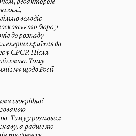
стом, редактором
вленні,
ільно володіє
московського бюро у
оків до розпаду
мп вперше приїхав до
с у СРСР. Після
роблемою. Тому
мізму щодо Росії
ами своєрідної
ізованою
ію. Тому у розмовах
жаву, а радше як
ія продовжує