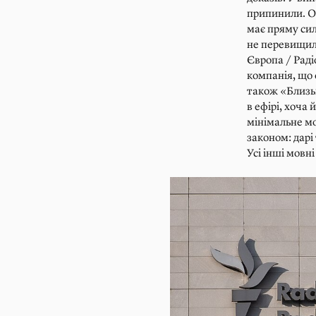
припинили. Ос
має пряму сил
не перевищила
Європа / Раді
компанія, що 
також «Близь
в ефірі, хоча
мінімальне мо
законом: дарі
Усі інші мовн