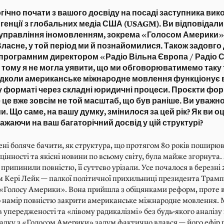
гічно почати з вашого досвіду на посаді заступника вик
генції з глобальних медіа США (USAGM). Ви відповідали
 управління іномовленням, зокрема «Голосом Америки» 
ласне, у той період ми й познайомилися. Також задовго 
рограмним директором «Радіо Вільна Європа / Радіо 
 тому я не могла уявити, що ми обговорюватимемо таку 
відколи американське міжнародне мовлення функціонує 
форматі через складні юридичні процеси. Проєкти фо
 це вже зовсім не той масштаб, що був раніше. Ви уважно
. Що саме, на вашу думку, змінилося за цей рік? Як ви о
ажаючи на ваш багаторічний досвід у цій структурі?
ні боляче бачити, як структура, що протягом 80 років поширю
цінності та якісні новини по всьому світу, була майже згорнута.
е припинили повністю, її суттєво урізали. Усе почалося в березні 
 Кері Лейк — палкої політичної прихильниці президента Трам
«Голосу Америки». Вона прийшла з обіцянками реформ, проте в
о намір повністю закрити американське міжнародне мовлення. 
 упередженості та «лівому радикалізмі» без будь-якого аналізу
падку з «Голосом Америки» задум фактично вдався — його ефір