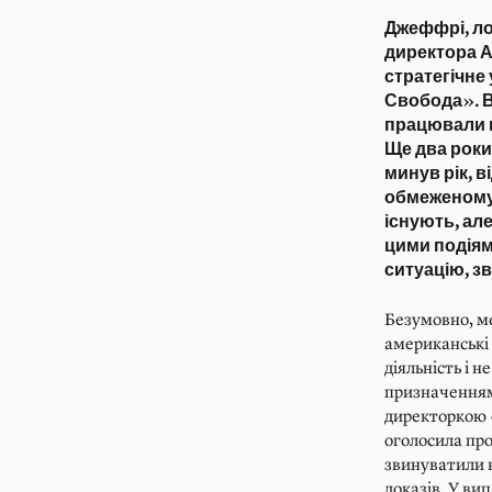
Джеффрі, ло
директора А
стратегічне
Свобода». В
працювали п
Ще два роки
минув рік, 
обмеженому 
існують, але
цими подіями
ситуацію, зв
Безумовно, ме
американські 
діяльність і н
призначенням
директоркою 
оголосила пр
звинуватили в
доказів. У ви