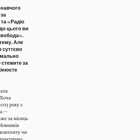
онавчого
 за
та «Радіо
до цього ви
Свобода».
тему. Але
в суттєво
рмально
 стежите за
цінюєте
вала
 Хоча
2025 року з
па —
же за місяць
Мовників
 контенту чи
 практично