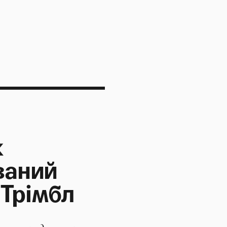
к
ваний
Трімбл