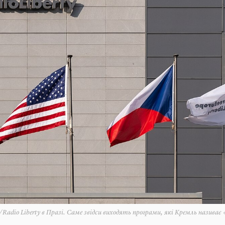
Radio Liberty в Празі. Саме звідси виходять програми, які Кремль називає