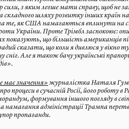
р сили, з яким легше мати справу, щоб не 
а складного шляху розвитку інших країн нав
 на те, як США намагаються вплинути на с
проти України. Проте Трімбл заспокоює: оп
 показують, що більшість американців п
радий сказати, що коли я дивлюся у вікно ту
у сніг. Але я також бачу українські прапори
ідів».
се має значення»
журналістка Наталя Гуме
о процеси в сучасній Росії, його роботу в 
рандум, формування іншого погляду в світ
а намагання адміністрації Трампа перет
упор пропаганди.