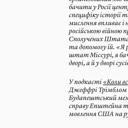
бачити у Росії цент
специфіку історії т
мислення впливає і
російською війною 
Сполучених Штатах
та допомогу їй. «Я 
штат Міссурі, я бач
дворі, а й у дворі сус
У подкасті
«Коли в
Джеффрі Трімблом пр
Будапештський мемо
справу Епштейна т
мовлення США на р