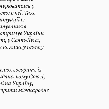
занурюватися у
коло неї. Таке
итуації із
итування в
ідтримує України
т, у Сент-Луїсі,
 не лише у своєму
нюк говорить із
Радянському Союзі,
і на Україну,
ворити міжнародне